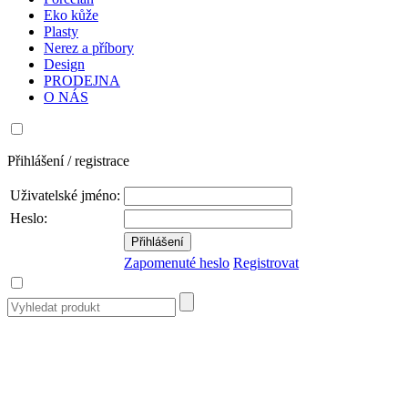
Eko kůže
Plasty
Nerez a příbory
Design
PRODEJNA
O NÁS
Přihlášení / registrace
Uživatelské jméno:
Heslo:
Zapomenuté heslo
Registrovat