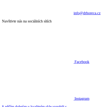
info@drhoreca.cz
Navštivte nás na sociálních sítích
Facebook
Instagram
S něčím dobrým v kvalitním skle vyrobili s