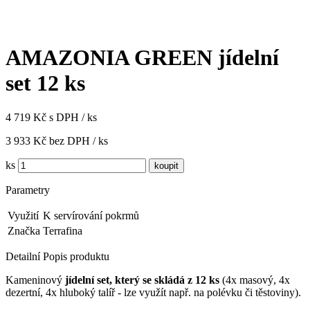
AMAZONIA GREEN jídelní
set 12 ks
4 719 Kč s DPH / ks
3 933 Kč bez DPH / ks
ks
Parametry
Využití
K servírování pokrmů
Značka
Terrafina
Detailní Popis produktu
Kameninový
jídelní set, který se skládá z 12 ks
(4x masový, 4x
dezertní, 4x hluboký talíř - lze využít např. na polévku či těstoviny).