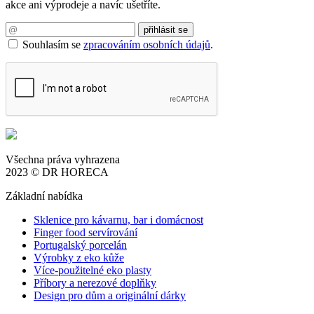
akce ani výprodeje a navíc ušetříte.
Souhlasím se
zpracováním osobních údajů
.
Všechna práva vyhrazena
2023 © DR HORECA
Základní nabídka
Sklenice pro kávarnu, bar i domácnost
Finger food servírování
Portugalský porcelán
Výrobky z eko kůže
Více-použitelné eko plasty
Příbory a nerezové doplňky
Design pro dům a originální dárky