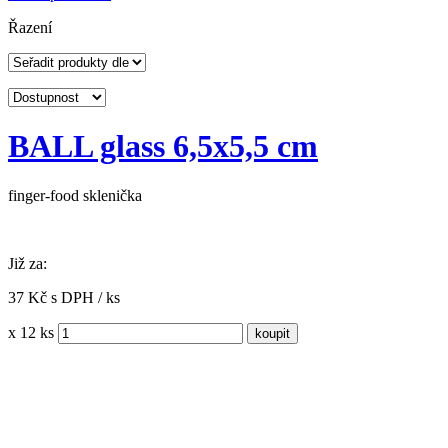
Řazení
BALL glass 6,5x5,5 cm
finger-food sklenička
Již za:
37 Kč s DPH / ks
x 12 ks