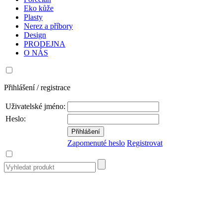
Eko kůže
Plasty
Nerez a příbory
Design
PRODEJNA
O NÁS
Přihlášení / registrace
Uživatelské jméno:
Heslo:
Zapomenuté heslo
Registrovat