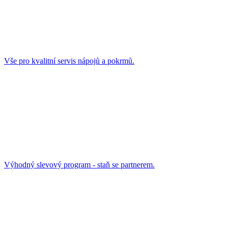
Vše pro kvalitní servis nápojů a pokrmů.
Výhodný slevový program - staň se partnerem.