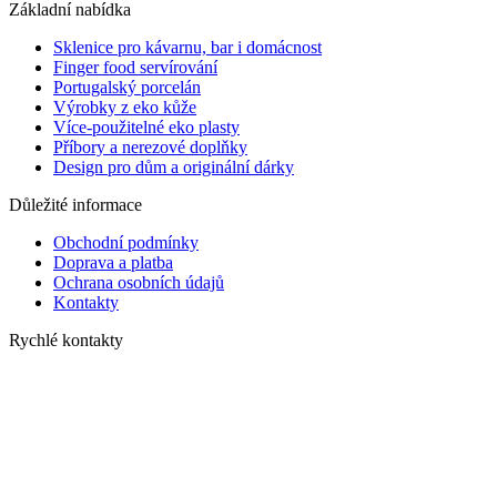
Základní nabídka
Sklenice pro kávarnu, bar i domácnost
Finger food servírování
Portugalský porcelán
Výrobky z eko kůže
Více-použitelné eko plasty
Příbory a nerezové doplňky
Design pro dům a originální dárky
Důležité informace
Obchodní podmínky
Doprava a platba
Ochrana osobních údajů
Kontakty
Rychlé kontakty