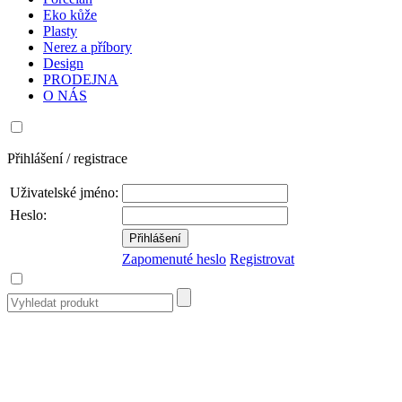
Eko kůže
Plasty
Nerez a příbory
Design
PRODEJNA
O NÁS
Přihlášení / registrace
Uživatelské jméno:
Heslo:
Zapomenuté heslo
Registrovat