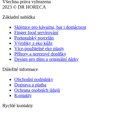
Všechna práva vyhrazena
2023 © DR HORECA
Základní nabídka
Sklenice pro kávarnu, bar i domácnost
Finger food servírování
Portugalský porcelán
Výrobky z eko kůže
Více-použitelné eko plasty
Příbory a nerezové doplňky
Design pro dům a originální dárky
Důležité informace
Obchodní podmínky
Doprava a platba
Ochrana osobních údajů
Kontakty
Rychlé kontakty