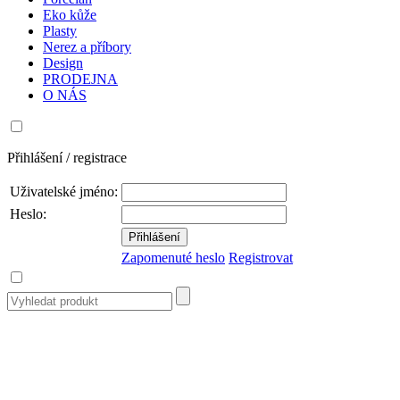
Eko kůže
Plasty
Nerez a příbory
Design
PRODEJNA
O NÁS
Přihlášení / registrace
Uživatelské jméno:
Heslo:
Zapomenuté heslo
Registrovat