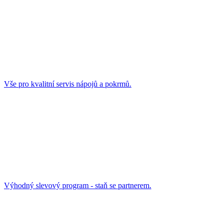
Vše pro kvalitní servis nápojů a pokrmů.
Výhodný slevový program - staň se partnerem.