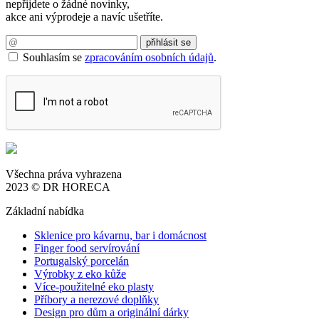
nepřijdete o žádné novinky,
akce ani výprodeje a navíc ušetříte.
Souhlasím se
zpracováním osobních údajů
.
Všechna práva vyhrazena
2023 © DR HORECA
Základní nabídka
Sklenice pro kávarnu, bar i domácnost
Finger food servírování
Portugalský porcelán
Výrobky z eko kůže
Více-použitelné eko plasty
Příbory a nerezové doplňky
Design pro dům a originální dárky