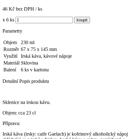
46 Kč bez DPH / ks
x 6 ks
Parametry
Objem
230 ml
Rozměr
67 x 75 x 145 mm
Využití
Irská káva, kávové nápoje
Materiál
Sklovina
Balení
6 ks v kartonu
Detailní Popis produktu
Sklenice na irskou kávu.
Objem: cca 23 cl
Příprava:
Irská káva (irsky: caife Gaelach) je kofeinový alkoholický nápoj