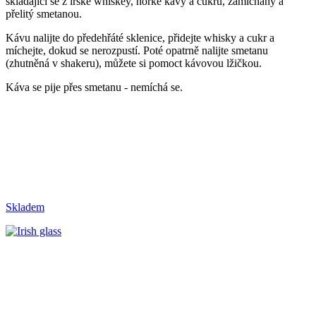
skládající se z irské whiskey, horké kávy a cukru, zamíchaný a
přelitý smetanou.
Kávu nalijte do předehřáté sklenice, přidejte whisky a cukr a
míchejte, dokud se nerozpustí. Poté opatrně nalijte smetanu
(zhutněná v shakeru), můžete si pomoct kávovou lžičkou.
Káva se pije přes smetanu - nemíchá se.
Skladem