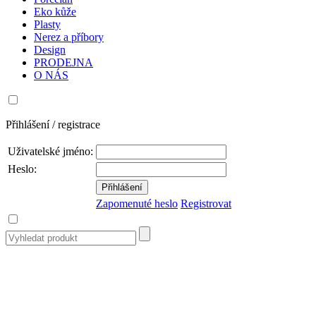
Eko kůže
Plasty
Nerez a příbory
Design
PRODEJNA
O NÁS
Přihlášení / registrace
Uživatelské jméno:
Heslo:
Zapomenuté heslo
Registrovat