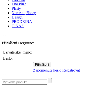
Eko kůže
Plasty
Nerez a příbory
Design
PRODEJNA
O NÁS
Přihlášení / registrace
Uživatelské jméno:
Heslo:
Zapomenuté heslo
Registrovat