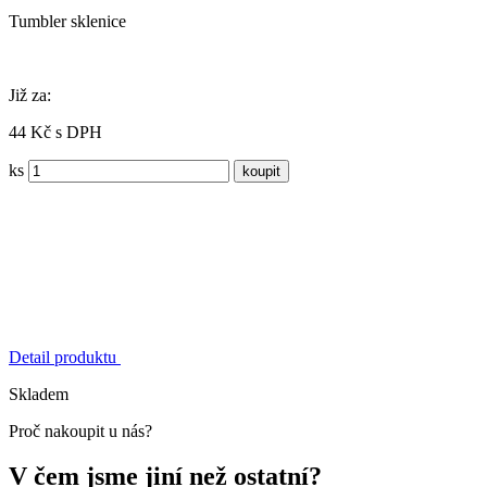
Tumbler sklenice
Již za:
44 Kč s DPH
ks
Detail produktu
Skladem
Proč nakoupit u nás?
V čem jsme jiní než ostatní?