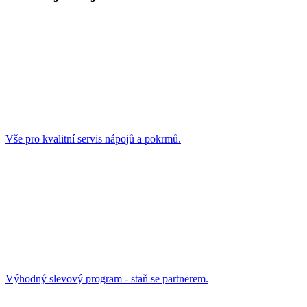
Vše pro kvalitní servis nápojů a pokrmů.
Výhodný slevový program - staň se partnerem.