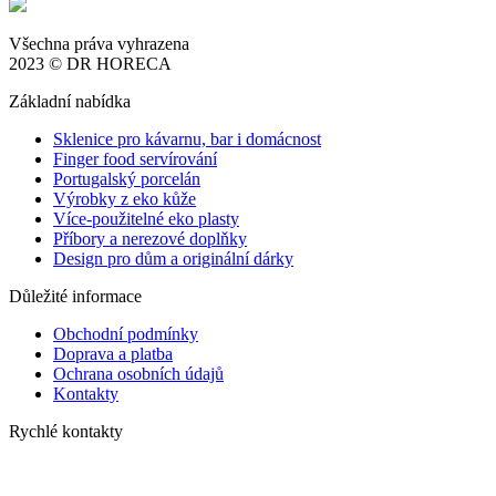
Všechna práva vyhrazena
2023 © DR HORECA
Základní nabídka
Sklenice pro kávarnu, bar i domácnost
Finger food servírování
Portugalský porcelán
Výrobky z eko kůže
Více-použitelné eko plasty
Příbory a nerezové doplňky
Design pro dům a originální dárky
Důležité informace
Obchodní podmínky
Doprava a platba
Ochrana osobních údajů
Kontakty
Rychlé kontakty