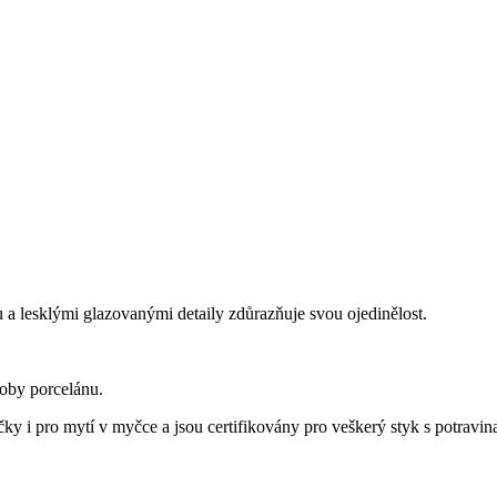
 a lesklými glazovanými detaily zdůrazňuje svou ojedinělost.
roby porcelánu.
y i pro mytí v myčce a jsou certifikovány pro veškerý styk s potravin