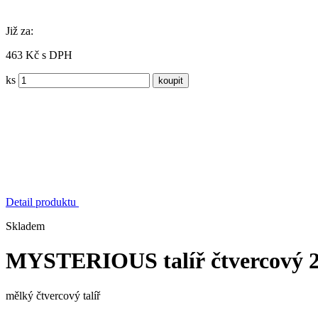
Již za:
463 Kč s DPH
ks
Detail produktu
Skladem
MYSTERIOUS talíř čtvercový 
mělký čtvercový talíř