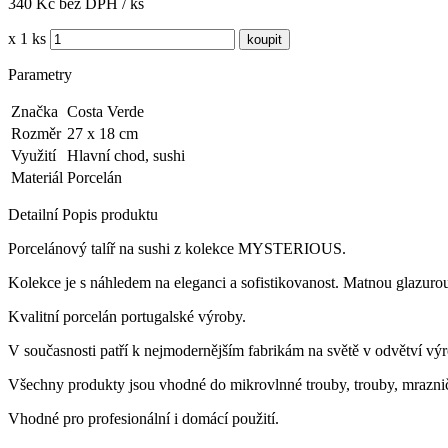
340 Kč bez DPH / ks
x 1 ks
Parametry
Značka
Costa Verde
Rozměr
27 x 18 cm
Využití
Hlavní chod, sushi
Materiál
Porcelán
Detailní Popis produktu
Porcelánový talíř na sushi z kolekce MYSTERIOUS.
Kolekce je s náhledem na eleganci a sofistikovanost. Matnou glazurou
Kvalitní porcelán portugalské výroby.
V současnosti patří k nejmodernějším fabrikám na světě v odvětví vý
Všechny produkty jsou vhodné do mikrovlnné trouby, trouby, mrazničk
Vhodné pro profesionální i domácí použití.