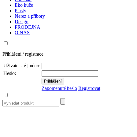
Eko kůže
Plasty
Nerez a příbory
Design
PRODEJNA
O NÁS
Přihlášení / registrace
Uživatelské jméno:
Heslo:
Zapomenuté heslo
Registrovat