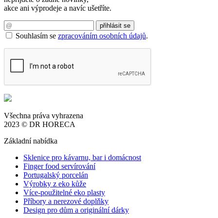
akce ani výprodeje a navíc ušetříte.
Souhlasím se
zpracováním osobních údajů
.
Všechna práva vyhrazena
2023 © DR HORECA
Základní nabídka
Sklenice pro kávarnu, bar i domácnost
Finger food servírování
Portugalský porcelán
Výrobky z eko kůže
Více-použitelné eko plasty
Příbory a nerezové doplňky
Design pro dům a originální dárky