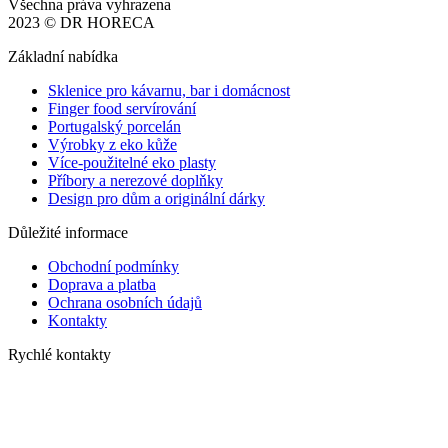
Všechna práva vyhrazena
2023 © DR HORECA
Základní nabídka
Sklenice pro kávarnu, bar i domácnost
Finger food servírování
Portugalský porcelán
Výrobky z eko kůže
Více-použitelné eko plasty
Příbory a nerezové doplňky
Design pro dům a originální dárky
Důležité informace
Obchodní podmínky
Doprava a platba
Ochrana osobních údajů
Kontakty
Rychlé kontakty