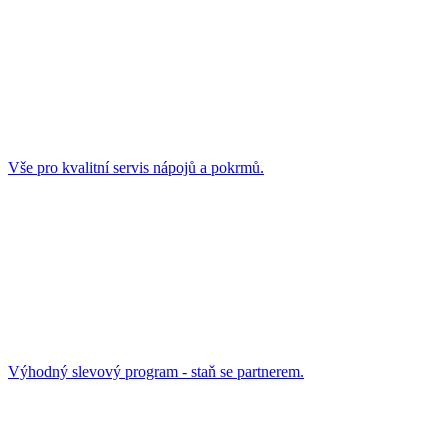
Vše pro kvalitní servis nápojů a pokrmů.
Výhodný slevový program - staň se partnerem.