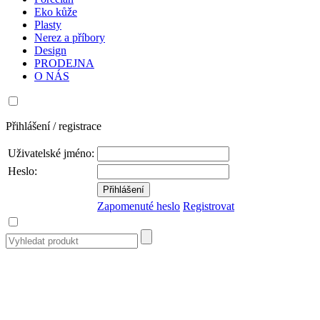
Eko kůže
Plasty
Nerez a příbory
Design
PRODEJNA
O NÁS
Přihlášení / registrace
Uživatelské jméno:
Heslo:
Zapomenuté heslo
Registrovat