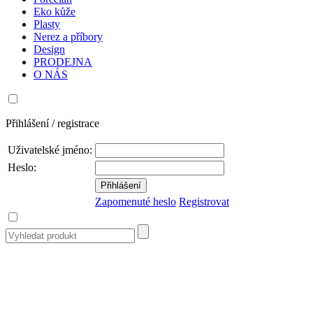
Eko kůže
Plasty
Nerez a příbory
Design
PRODEJNA
O NÁS
Přihlášení / registrace
Uživatelské jméno:
Heslo:
Zapomenuté heslo
Registrovat