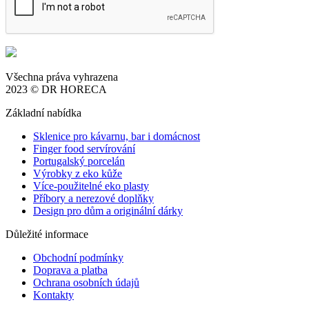
Všechna práva vyhrazena
2023 © DR HORECA
Základní nabídka
Sklenice pro kávarnu, bar i domácnost
Finger food servírování
Portugalský porcelán
Výrobky z eko kůže
Více-použitelné eko plasty
Příbory a nerezové doplňky
Design pro dům a originální dárky
Důležité informace
Obchodní podmínky
Doprava a platba
Ochrana osobních údajů
Kontakty