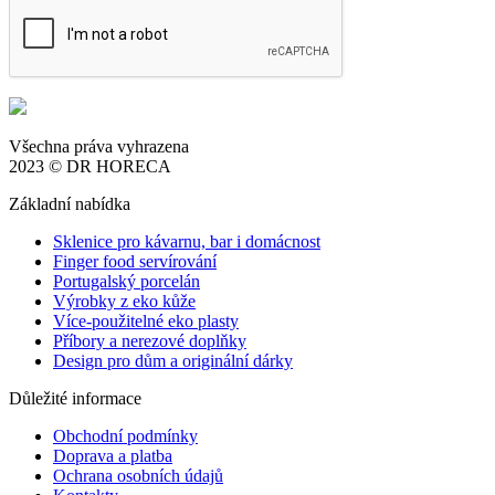
Všechna práva vyhrazena
2023 © DR HORECA
Základní nabídka
Sklenice pro kávarnu, bar i domácnost
Finger food servírování
Portugalský porcelán
Výrobky z eko kůže
Více-použitelné eko plasty
Příbory a nerezové doplňky
Design pro dům a originální dárky
Důležité informace
Obchodní podmínky
Doprava a platba
Ochrana osobních údajů