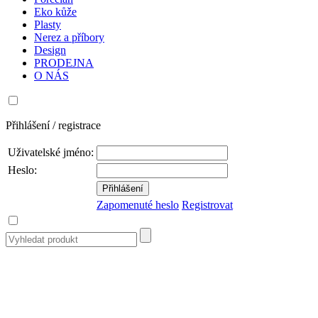
Eko kůže
Plasty
Nerez a příbory
Design
PRODEJNA
O NÁS
Přihlášení / registrace
Uživatelské jméno:
Heslo:
Zapomenuté heslo
Registrovat