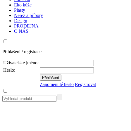
Eko kůže
Plasty
Nerez a příbory
Design
PRODEJNA
O NÁS
Přihlášení / registrace
Uživatelské jméno:
Heslo:
Zapomenuté heslo
Registrovat