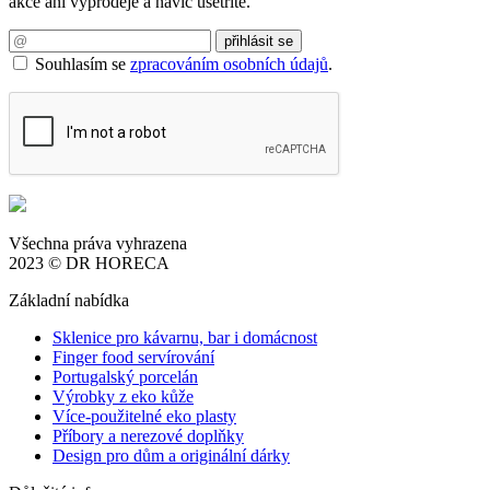
akce ani výprodeje a navíc ušetříte.
Souhlasím se
zpracováním osobních údajů
.
Všechna práva vyhrazena
2023 © DR HORECA
Základní nabídka
Sklenice pro kávarnu, bar i domácnost
Finger food servírování
Portugalský porcelán
Výrobky z eko kůže
Více-použitelné eko plasty
Příbory a nerezové doplňky
Design pro dům a originální dárky