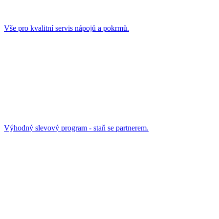
Vše pro kvalitní servis nápojů a pokrmů.
Výhodný slevový program - staň se partnerem.