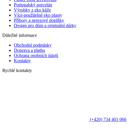
Portugalský porcelán
Výrobky z eko kůže
Více-použitelné eko plasty
Příbory a nerezové doplňky
Design pro dům a originální dárky
Důležité informace
Obchodní podmínky
Doprava a platba
Ochrana osobních údajů
Kontakty
Rychlé kontakty
(+420) 734 401 066