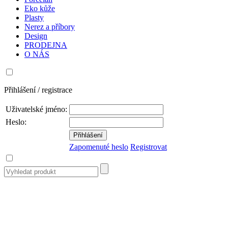
Eko kůže
Plasty
Nerez a příbory
Design
PRODEJNA
O NÁS
Přihlášení / registrace
Uživatelské jméno:
Heslo:
Zapomenuté heslo
Registrovat