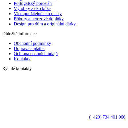
Portugalský porcelán
Výrobky z eko kůže
Více-použitelné eko plasty
Příbory a nerezové doplňky
Design pro dům a originální dárky
Důležité informace
Obchodní podmínky
Doprava a platba
Ochrana osobních údajů
Kontakty
Rychlé kontakty
(+420) 734 401 066