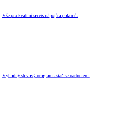
Vše pro kvalitní servis nápojů a pokrmů.
Výhodný slevový program - staň se partnerem.