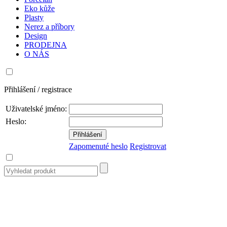
Eko kůže
Plasty
Nerez a příbory
Design
PRODEJNA
O NÁS
Přihlášení / registrace
Uživatelské jméno:
Heslo:
Zapomenuté heslo
Registrovat