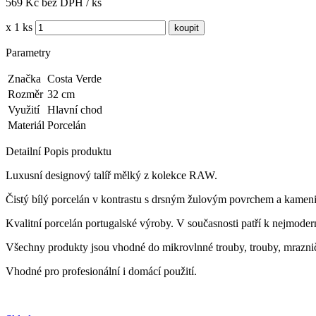
569 Kč bez DPH / ks
x 1 ks
Parametry
Značka
Costa Verde
Rozměr
32 cm
Využití
Hlavní chod
Materiál
Porcelán
Detailní Popis produktu
Luxusní designový talíř mělký z kolekce RAW.
Čistý bílý porcelán v kontrastu s drsným žulovým povrchem a kameni
Kvalitní porcelán portugalské výroby.
V současnosti patří k nejmoder
Všechny produkty jsou vhodné do mikrovlnné trouby, trouby, mrazničk
Vhodné pro profesionální i domácí použití.