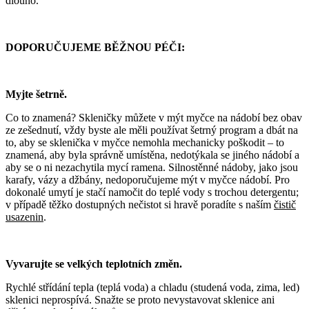
dlouho.
DOPORUČUJEME BĚŽNOU PÉČI:
Myjte šetrně.
Co to znamená? Skleničky můžete v mýt myčce na nádobí bez obav
ze zešednutí, vždy byste ale měli používat šetrný program a dbát na
to, aby se sklenička v myčce nemohla mechanicky poškodit – to
znamená, aby byla správně umístěna, nedotýkala se jiného nádobí a
aby se o ni nezachytila mycí ramena. Silnostěnné nádoby, jako jsou
karafy, vázy a džbány, nedoporučujeme mýt v myčce nádobí. Pro
dokonalé umytí je stačí namočit do teplé vody s trochou detergentu;
v případě těžko dostupných nečistot si hravě poradíte s naším
čistič
usazenin
.
Vyvarujte se velkých teplotních změn.
Rychlé střídání tepla (teplá voda) a chladu (studená voda, zima, led)
sklenici neprospívá. Snažte se proto nevystavovat sklenice ani