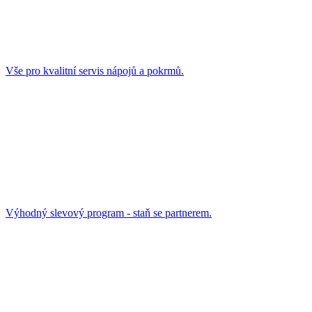
Vše pro kvalitní servis nápojů a pokrmů.
Výhodný slevový program - staň se partnerem.