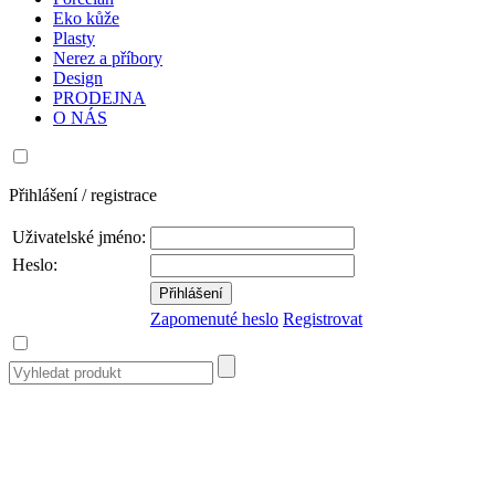
Eko kůže
Plasty
Nerez a příbory
Design
PRODEJNA
O NÁS
Přihlášení / registrace
Uživatelské jméno:
Heslo:
Zapomenuté heslo
Registrovat