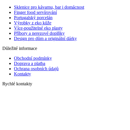
Sklenice pro kávarnu, bar i domácnost
Finger food servírování
Portugalský porcelán
Výrobky z eko kůže
Více-použitelné eko plasty
Příbory a nerezové doplňky
Design pro dům a originální dárky
Důležité informace
Obchodní podmínky
Doprava a platba
Ochrana osobních údajů
Kontakty
Rychlé kontakty