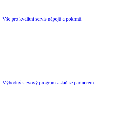
Vše pro kvalitní servis nápojů a pokrmů.
Výhodný slevový program - staň se partnerem.