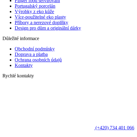
Finger food servírování
Portugalský porcelán
Výrobky z eko kůže
Více-použitelné eko plasty
Příbory a nerezové doplňky
Design pro dům a originální dárky
Důležité informace
Obchodní podmínky
Doprava a platba
Ochrana osobních údajů
Kontakty
Rychlé kontakty
(+420) 734 401 066