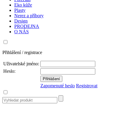
Eko kůže
Plasty
Nerez a příbory
Design
PRODEJNA
O NÁS
Přihlášení / registrace
Uživatelské jméno:
Heslo:
Zapomenuté heslo
Registrovat