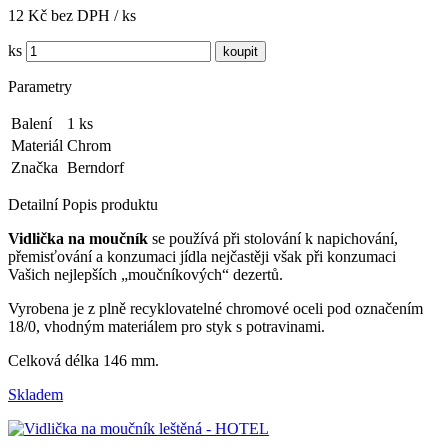
12 Kč bez DPH / ks
ks
Parametry
Balení
1 ks
Materiál
Chrom
Značka
Berndorf
Detailní Popis produktu
Vidlička na moučník
se používá při stolování k napichování,
přemisťování a konzumaci jídla nejčastěji však při konzumaci
Vašich nejlepších „moučníkových“ dezertů.
Vyrobena je z plně recyklovatelné chromové oceli pod označením
18/0, vhodným materiálem pro styk s potravinami.
Celková délka 146 mm.
Skladem