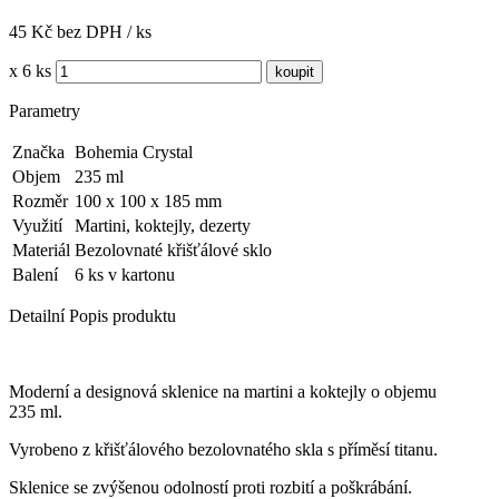
45 Kč bez DPH / ks
x 6 ks
Parametry
Značka
Bohemia Crystal
Objem
235 ml
Rozměr
100 x 100 x 185 mm
Využití
Martini, koktejly, dezerty
Materiál
Bezolovnaté křišťálové sklo
Balení
6 ks v kartonu
Detailní Popis produktu
Moderní a designová sklenice na martini a koktejly o objemu
235 ml.
Vyrobeno z křišťálového bezolovnatého skla s příměsí titanu.
Sklenice se zvýšenou odolností proti rozbití a poškrábání.