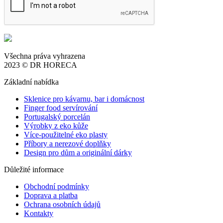
Všechna práva vyhrazena
2023 © DR HORECA
Základní nabídka
Sklenice pro kávarnu, bar i domácnost
Finger food servírování
Portugalský porcelán
Výrobky z eko kůže
Více-použitelné eko plasty
Příbory a nerezové doplňky
Design pro dům a originální dárky
Důležité informace
Obchodní podmínky
Doprava a platba
Ochrana osobních údajů
Kontakty