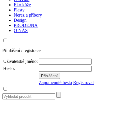
Eko kůže
Plasty
Nerez a příbory
Design
PRODEJNA
O NÁS
Přihlášení / registrace
Uživatelské jméno:
Heslo:
Zapomenuté heslo
Registrovat