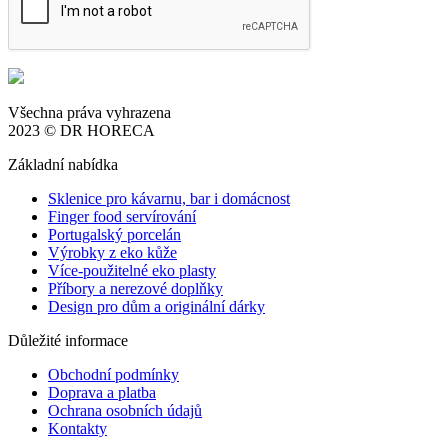
Všechna práva vyhrazena
2023 © DR HORECA
Základní nabídka
Sklenice pro kávarnu, bar i domácnost
Finger food servírování
Portugalský porcelán
Výrobky z eko kůže
Více-použitelné eko plasty
Příbory a nerezové doplňky
Design pro dům a originální dárky
Důležité informace
Obchodní podmínky
Doprava a platba
Ochrana osobních údajů
Kontakty