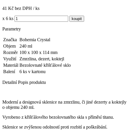
41 Kč bez DPH / ks
x 6 ks
Parametry
Značka
Bohemia Crystal
Objem
240 ml
Rozměr
100 x 100 x 114 mm
Využití
Zmrzlina, dezert, koktejl
Materiál
Bezolovnaté křišťálové sklo
Balení
6 ks v kartonu
Detailní Popis produktu
Moderní a designová sklenice na zmrzlinu, či jiné dezerty a koktejly
o objemu 240 ml.
Vyrobeno z křišťálového bezolovnatého skla s příměsí titanu.
Sklenice se zvýšenou odolností proti rozbití a poškrábání.