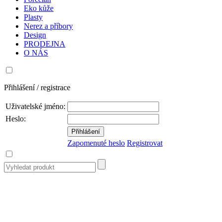
Eko kůže
Plasty
Nerez a příbory
Design
PRODEJNA
O NÁS
Přihlášení / registrace
Uživatelské jméno:
Heslo:
Zapomenuté heslo
Registrovat