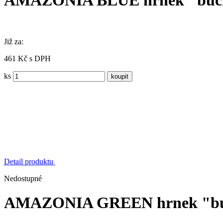
AMAZONIA BLUE hrnek "buc
Již za:
461 Kč s DPH
ks
Detail produktu
Nedostupné
AMAZONIA GREEN hrnek "bu