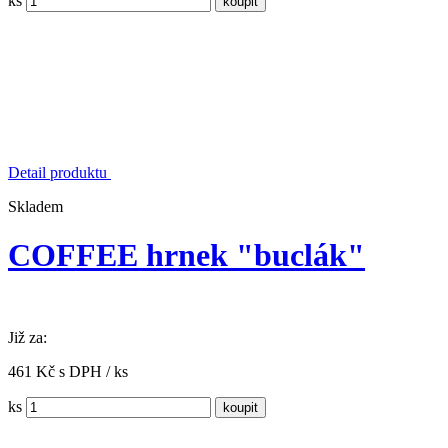
ks
Detail produktu
Skladem
COFFEE hrnek "buclák"
Již za:
461 Kč s DPH / ks
ks