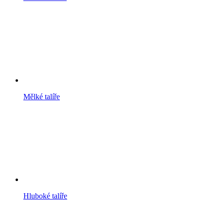
Mělké talíře
Hluboké talíře