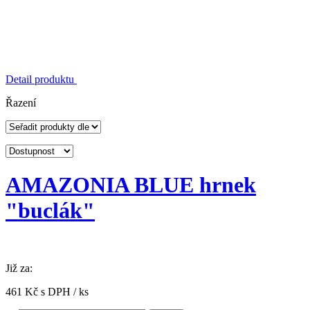
Detail produktu
Řazení
AMAZONIA BLUE hrnek
"buclák"
Již za:
461 Kč s DPH / ks