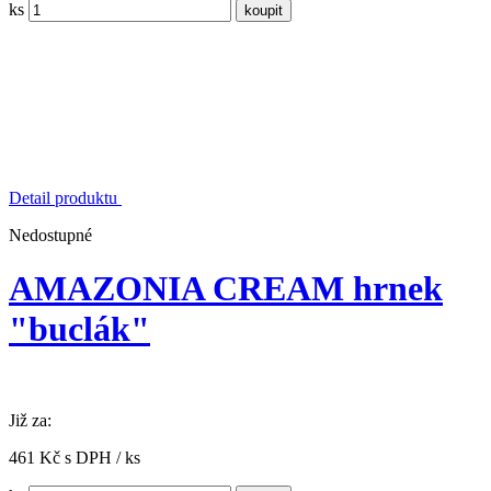
ks
Detail produktu
Nedostupné
AMAZONIA CREAM hrnek
"buclák"
Již za:
461 Kč s DPH / ks