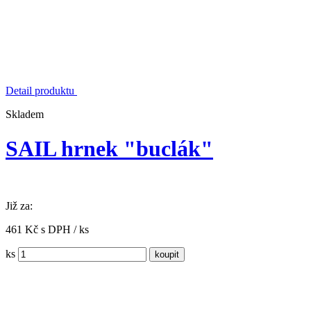
Detail produktu
Skladem
SAIL hrnek "buclák"
Již za:
461 Kč s DPH / ks
ks