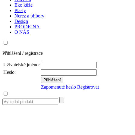
Eko kůže
Plasty
Nerez a příbory
Design
PRODEJNA
O NÁS
Přihlášení / registrace
Uživatelské jméno:
Heslo:
Zapomenuté heslo
Registrovat