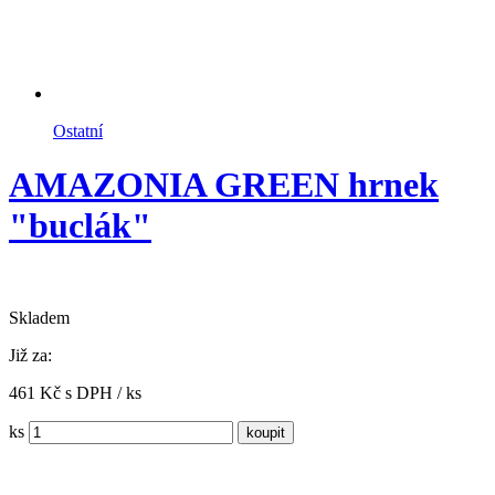
Ostatní
AMAZONIA GREEN hrnek
"buclák"
Skladem
Již za:
461 Kč s DPH / ks
ks