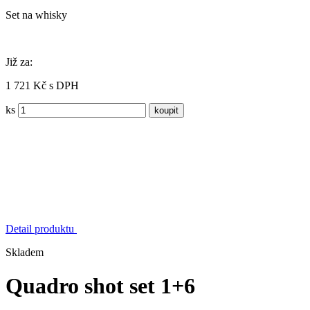
Set na whisky
Již za:
1 721 Kč s DPH
ks
Detail produktu
Skladem
Quadro shot set 1+6