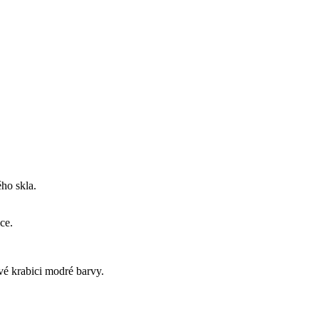
ého skla.
ce.
vé krabici modré barvy.