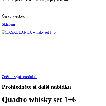
Vhodné pro uchování whisky a jiných destilátů.
Český výrobek.
Skladem
Zpět na výpis produktů
Prohlédněte si další nabídku
Quadro whisky set 1+6