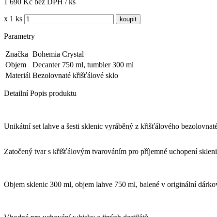
1 690 Kč bez DPH / ks
x 1 ks
Parametry
Značka
Bohemia Crystal
Objem
Decanter 750 ml, tumbler 300 ml
Materiál
Bezolovnaté křišťálové sklo
Detailní Popis produktu
Unikátní set lahve a šesti sklenic vyráběný z křišťálového bezolovnat
Zatočený tvar s křišťálovým tvarováním pro příjemné uchopení skleni
Objem sklenic 300 ml, objem lahve 750 ml, balené v originální dárko