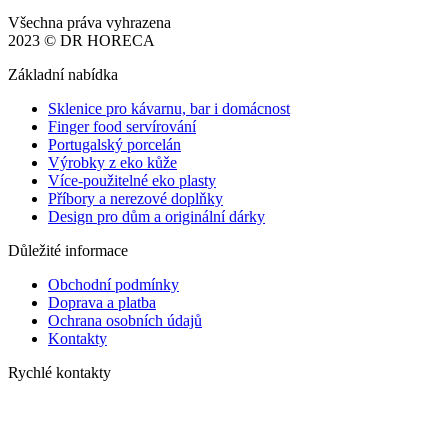
Všechna práva vyhrazena
2023 © DR HORECA
Základní nabídka
Sklenice pro kávarnu, bar i domácnost
Finger food servírování
Portugalský porcelán
Výrobky z eko kůže
Více-použitelné eko plasty
Příbory a nerezové doplňky
Design pro dům a originální dárky
Důležité informace
Obchodní podmínky
Doprava a platba
Ochrana osobních údajů
Kontakty
Rychlé kontakty