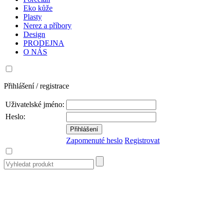
Eko kůže
Plasty
Nerez a příbory
Design
PRODEJNA
O NÁS
Přihlášení / registrace
Uživatelské jméno:
Heslo:
Zapomenuté heslo
Registrovat