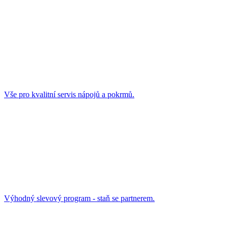
Vše pro kvalitní servis nápojů a pokrmů.
Výhodný slevový program - staň se partnerem.