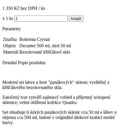
1 350 Kč bez DPH / ks
x 1 ks
Parametry
Značka
Bohemia Crystal
Objem
Decanter 500 ml, shot 50 ml
Materiál
Bezolovnaté křišťálové sklo
Detailní Popis produktu
Moderní set lahve a šesti "panákových" sklenic vyráběný z
křišťálového bezolovnatého skla.
Zatočený tvar vytváří zajímavý vzhled a příjemný uchopení
sklenice, velmi oblíbená kolekce Quadro.
Set obsahuje 6 úzkých panákových sklenic cca 50 ml a láhev o
objemu cca 500 ml, balené v originální dárkové krabici modré
barvy.