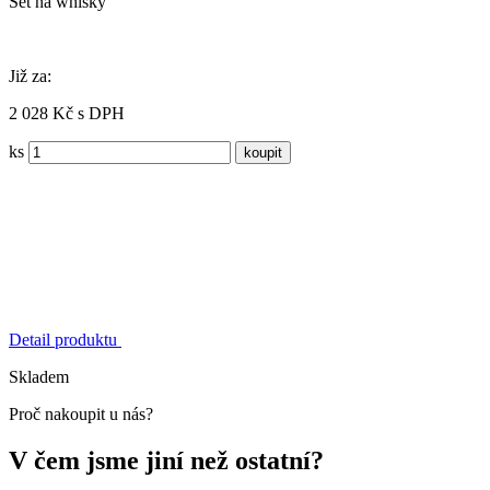
Set na whisky
Již za:
2 028 Kč s DPH
ks
Detail produktu
Skladem
Proč nakoupit u nás?
V čem jsme jiní než ostatní?