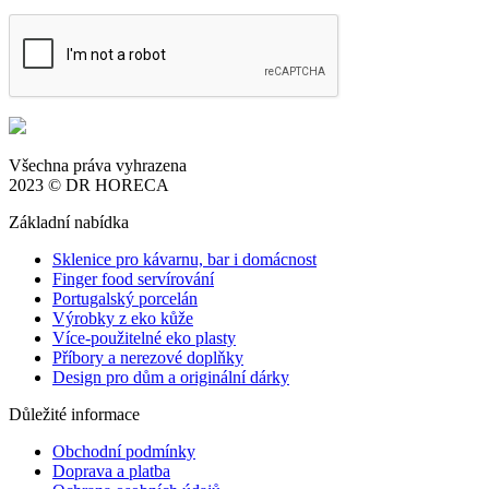
Všechna práva vyhrazena
2023 © DR HORECA
Základní nabídka
Sklenice pro kávarnu, bar i domácnost
Finger food servírování
Portugalský porcelán
Výrobky z eko kůže
Více-použitelné eko plasty
Příbory a nerezové doplňky
Design pro dům a originální dárky
Důležité informace
Obchodní podmínky
Doprava a platba