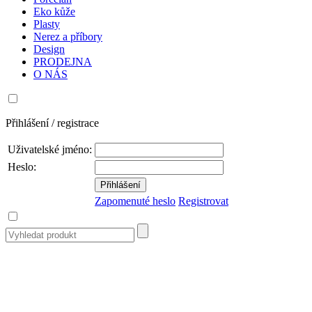
Eko kůže
Plasty
Nerez a příbory
Design
PRODEJNA
O NÁS
Přihlášení / registrace
Uživatelské jméno:
Heslo:
Zapomenuté heslo
Registrovat