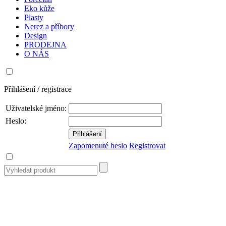
Eko kůže
Plasty
Nerez a příbory
Design
PRODEJNA
O NÁS
Přihlášení / registrace
Uživatelské jméno:
Heslo:
Zapomenuté heslo
Registrovat