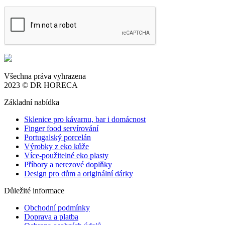
Všechna práva vyhrazena
2023 © DR HORECA
Základní nabídka
Sklenice pro kávarnu, bar i domácnost
Finger food servírování
Portugalský porcelán
Výrobky z eko kůže
Více-použitelné eko plasty
Příbory a nerezové doplňky
Design pro dům a originální dárky
Důležité informace
Obchodní podmínky
Doprava a platba