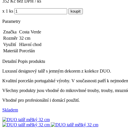
352 Kč bez DPH / ks
x 1 ks
Parametry
Značka
Costa Verde
Rozměr
32 cm
Využití
Hlavní chod
Materiál
Porcelán
Detailní Popis produktu
Luxusní designový talíř s jemným dekorem z kolekce DUO.
Kvalitní porcelán portugalské výroby.
V současnosti patří k nejmoder
Všechny produkty jsou vhodné do mikrovlnné trouby, trouby, mrazničk
Vhodné pro profesionální i domácí použití.
Skladem