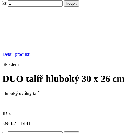
ks
Detail produktu
Skladem
DUO talíř hluboký 30 x 26 cm
hluboký oválný talíř
Již za:
368 Kč s DPH