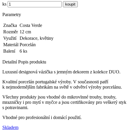
ks
Parametry
Značka
Costa Verde
Rozměr
12 cm
Využití
Dekorace, květiny
Materiál
Porcelán
Balení
6 ks
Detailní Popis produktu
Luxusní designová vázička s jemným dekorem z kolekce DUO.
Kvalitní porcelán portugalské výroby.
V současnosti patří
k nejmodernějším fabrikám na světě v odvětví výroby porcelánu.
Všechny produkty jsou vhodné do mikrovlnné trouby, trouby,
mrazničky i pro mytí v myčce a jsou certifikovány pro veškerý styk
s potravinami.
Vhodné pro profesionální i domácí použití.
Skladem