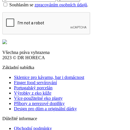
Souhlasím se
zpracováním osobních údajů
.
Všechna práva vyhrazena
2023 © DR HORECA
Základní nabídka
Sklenice pro kávarnu, bar i domácnost
Finger food servírování
Portugalský porcelán
Výrobky z eko kůže
Více-použitelné eko plasty
Příbory a nerezové doplňky
Design pro dům a originální dárky
Důležité informace
Obchodní podmínky