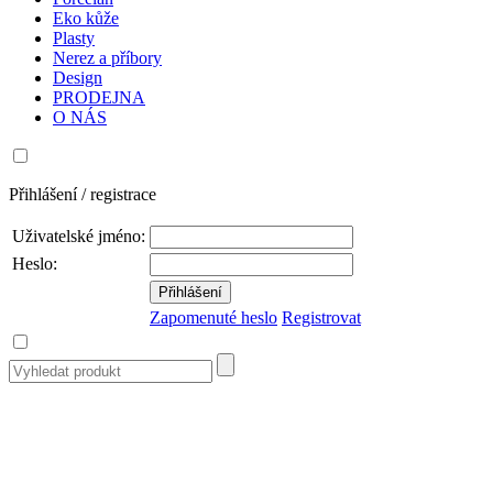
Eko kůže
Plasty
Nerez a příbory
Design
PRODEJNA
O NÁS
Přihlášení / registrace
Uživatelské jméno:
Heslo:
Zapomenuté heslo
Registrovat