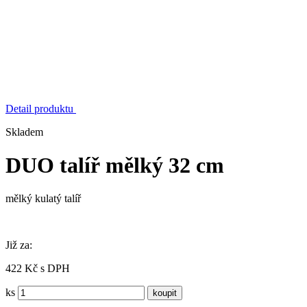
Detail produktu
Skladem
DUO talíř mělký 32 cm
mělký kulatý talíř
Již za:
422 Kč s DPH
ks