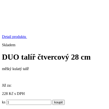
Detail produktu
Skladem
DUO talíř čtvercový 28 cm
mělký kulatý talíř
Již za:
228 Kč s DPH
ks