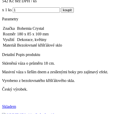
542 Kč bez DPH / ks
x 1 ks
Parametry
Značka
Bohemia Crystal
Rozměr
180 x 85 x 169 mm
Využití
Dekorace, květiny
Materiál
Bezolovnaté křišťálové sklo
Detailní Popis produktu
Skleněná váza o průměru 18 cm.
Masivní váza s širším dnem a zesílenými boky pro zajímavý efekt.
Vyrobeno z bezolovnatého křišťálového skla.
Český výrobek.
Skladem