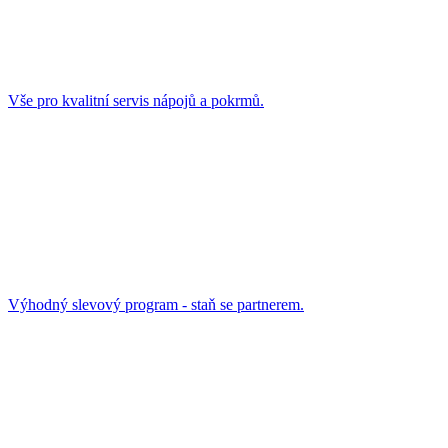
Vše pro kvalitní servis nápojů a pokrmů.
Výhodný slevový program - staň se partnerem.