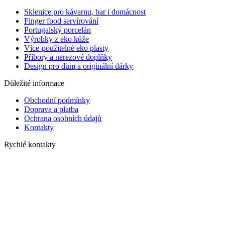
Sklenice pro kávarnu, bar i domácnost
Finger food servírování
Portugalský porcelán
Výrobky z eko kůže
Více-použitelné eko plasty
Příbory a nerezové doplňky
Design pro dům a originální dárky
Důležité informace
Obchodní podmínky
Doprava a platba
Ochrana osobních údajů
Kontakty
Rychlé kontakty