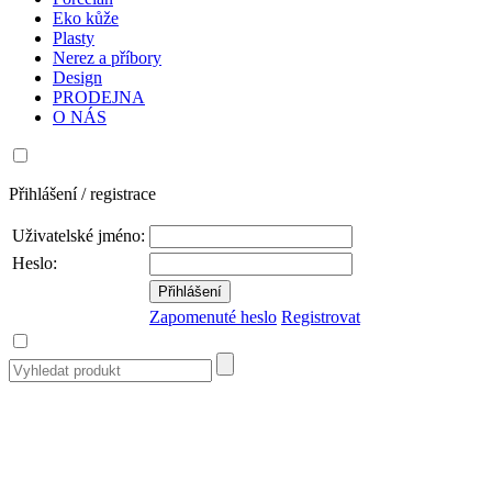
Eko kůže
Plasty
Nerez a příbory
Design
PRODEJNA
O NÁS
Přihlášení / registrace
Uživatelské jméno:
Heslo:
Zapomenuté heslo
Registrovat