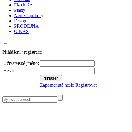
Eko kůže
Plasty
Nerez a příbory
Design
PRODEJNA
O NÁS
Přihlášení / registrace
Uživatelské jméno:
Heslo:
Zapomenuté heslo
Registrovat