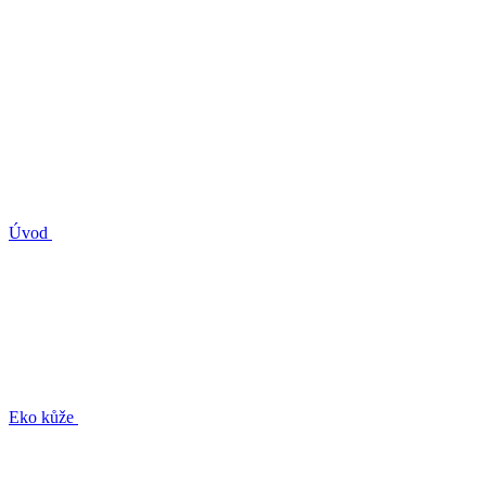
Úvod
Eko kůže