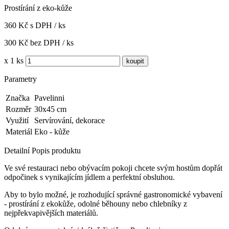
Prostírání z eko-kůže
360 Kč s DPH / ks
300 Kč bez DPH / ks
x 1 ks
Parametry
Značka
Pavelinni
Rozměr
30x45 cm
Využití
Servírování, dekorace
Materiál
Eko - kůže
Detailní Popis produktu
Ve své restauraci nebo obývacím pokoji chcete svým hostům dopřát
odpočinek s vynikajícím jídlem a perfektní obsluhou.
Aby to bylo možné, je rozhodující správné gastronomické vybavení
- prostírání z ekokůže, odolné běhouny nebo chlebníky z
nejpřekvapivějších materiálů.