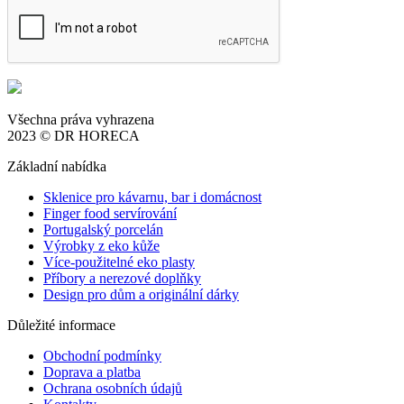
Všechna práva vyhrazena
2023 © DR HORECA
Základní nabídka
Sklenice pro kávarnu, bar i domácnost
Finger food servírování
Portugalský porcelán
Výrobky z eko kůže
Více-použitelné eko plasty
Příbory a nerezové doplňky
Design pro dům a originální dárky
Důležité informace
Obchodní podmínky
Doprava a platba
Ochrana osobních údajů