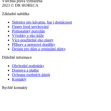
Všechna práva vyhrazena
2023 © DR HORECA
Základní nabídka
Sklenice pro kávarnu, bar i domácnost
Finger food servírování
Portugalský porcelán
Výrobky z eko kůže
Více-použitelné eko plasty
Příbory a nerezové doplňky
Design pro dům a originální dárky
Důležité informace
Obchodní podmínky
Doprava a platba
Ochrana osobních údajů
Kontakty
Rychlé kontakty