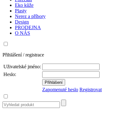
Eko kůže
Plasty
Nerez a příbory
Design
PRODEJNA
O NÁS
Přihlášení / registrace
Uživatelské jméno:
Heslo:
Zapomenuté heslo
Registrovat