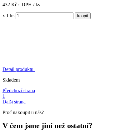
432 Kč s DPH / ks
x 1 ks
Detail produktu
Skladem
Předchozí strana
1
Další strana
Proč nakoupit u nás?
V čem jsme jiní než ostatní?