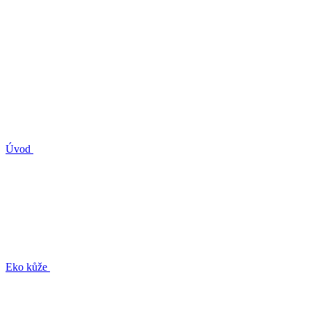
Úvod
Eko kůže