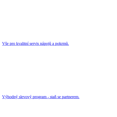
Vše pro kvalitní servis nápojů a pokrmů.
Výhodný slevový program - staň se partnerem.