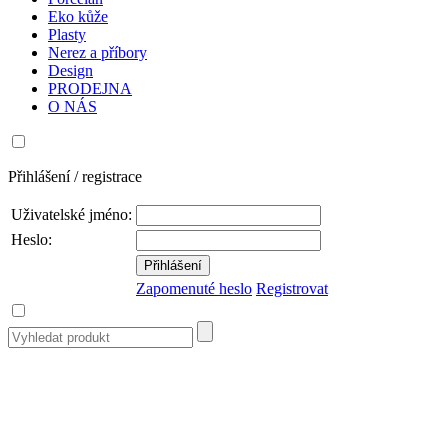
Eko kůže
Plasty
Nerez a příbory
Design
PRODEJNA
O NÁS
Přihlášení / registrace
Uživatelské jméno:
Heslo:
Zapomenuté heslo
Registrovat