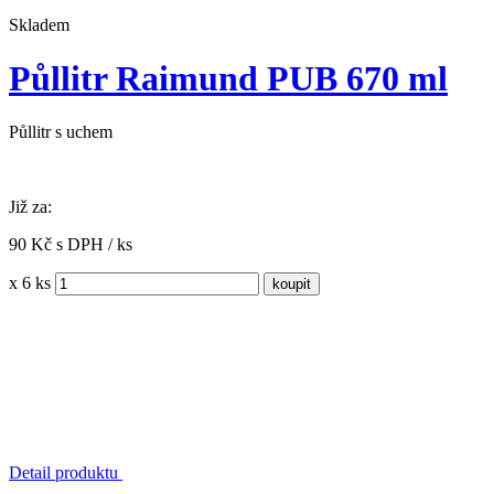
Skladem
Půllitr Raimund PUB 670 ml
Půllitr s uchem
Již za:
90 Kč s DPH / ks
x 6 ks
Detail produktu