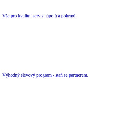
Vše pro kvalitní servis nápojů a pokrmů.
Výhodný slevový program - staň se partnerem.