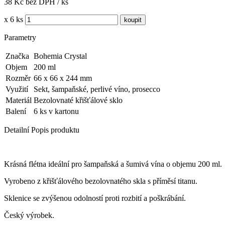
38 Kč bez DPH / ks
x 6 ks
Parametry
Značka
Bohemia Crystal
Objem
200 ml
Rozměr
66 x 66 x 244 mm
Využití
Sekt, šampaňské, perlivé víno, prosecco
Materiál
Bezolovnaté křišťálové sklo
Balení
6 ks v kartonu
Detailní Popis produktu
Krásná flétna ideální pro šampaňská a šumivá vína o objemu 200 ml.
Vyrobeno z křišťálového bezolovnatého skla s příměsí titanu.
Sklenice se zvýšenou odolností proti rozbití a poškrábání.
Český výrobek.