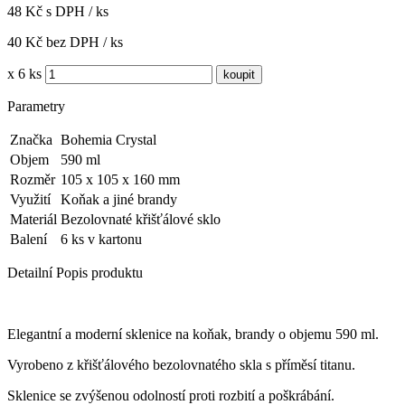
48 Kč s DPH / ks
40 Kč bez DPH / ks
x 6 ks
Parametry
Značka
Bohemia Crystal
Objem
590 ml
Rozměr
105 x 105 x 160 mm
Využití
Koňak a jiné brandy
Materiál
Bezolovnaté křišťálové sklo
Balení
6 ks v kartonu
Detailní Popis produktu
Elegantní a moderní sklenice na koňak, brandy o objemu 590 ml.
Vyrobeno z křišťálového bezolovnatého skla s příměsí titanu.
Sklenice se zvýšenou odolností proti rozbití a poškrábání.