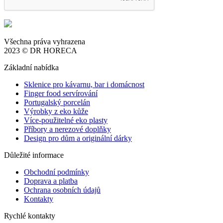
Všechna práva vyhrazena
2023 © DR HORECA
Základní nabídka
Sklenice pro kávarnu, bar i domácnost
Finger food servírování
Portugalský porcelán
Výrobky z eko kůže
Více-použitelné eko plasty
Příbory a nerezové doplňky
Design pro dům a originální dárky
Důležité informace
Obchodní podmínky
Doprava a platba
Ochrana osobních údajů
Kontakty
Rychlé kontakty