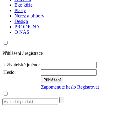
Eko kůže
Plasty
Nerez a příbory
Design
PRODEJNA
O NÁS
Přihlášení / registrace
Uživatelské jméno:
Heslo:
Zapomenuté heslo
Registrovat