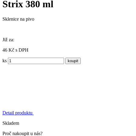
Strix 380 ml
Sklenice na pivo
Již za:
46 Kč s DPH
ks
Detail produktu
Skladem
Proč nakoupit u nás?