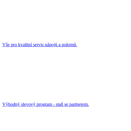
Vše pro kvalitní servis nápojů a pokrmů.
Výhodný slevový program - staň se partnerem.