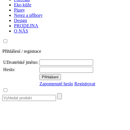
Eko kůže
Plasty
Nerez a příbory
Design
PRODEJNA
O NÁS
Přihlášení / registrace
Uživatelské jméno:
Heslo:
Zapomenuté heslo
Registrovat