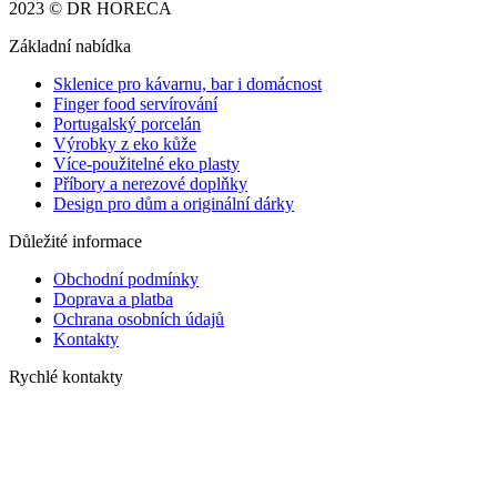
2023 © DR HORECA
Základní nabídka
Sklenice pro kávarnu, bar i domácnost
Finger food servírování
Portugalský porcelán
Výrobky z eko kůže
Více-použitelné eko plasty
Příbory a nerezové doplňky
Design pro dům a originální dárky
Důležité informace
Obchodní podmínky
Doprava a platba
Ochrana osobních údajů
Kontakty
Rychlé kontakty