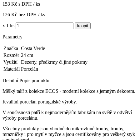
153 Kč s DPH / ks
126 Kč bez DPH / ks
x 1 ks
Parametry
Značka
Costa Verde
Rozměr
24 cm
Využití
Dezerty, předkrmy či jiné pokrmy
Materiál
Porcelán
Detailní Popis produktu
Mělký talíř z kolekce ECOS
- moderní kolekce s jemným dekorem.
Kvalitní porcelán portugalské výroby.
V současnosti patří k nejmodernějším fabrikám na světě v odvětví
výroby porcelánu.
Všechny produkty jsou vhodné do mikrovlnné trouby, trouby,
mrazničky i pro mytí v myčce a jsou certifikovány pro veškerý styk
s potravinami.