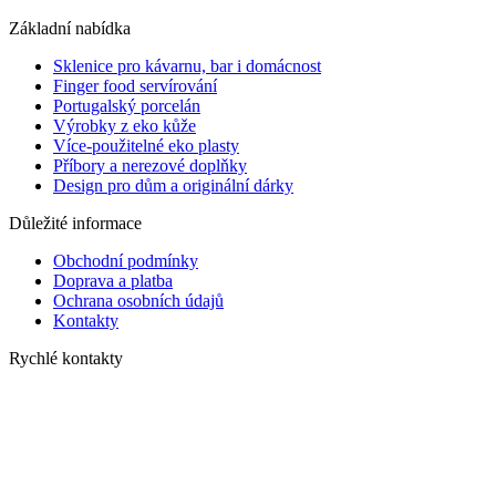
Základní nabídka
Sklenice pro kávarnu, bar i domácnost
Finger food servírování
Portugalský porcelán
Výrobky z eko kůže
Více-použitelné eko plasty
Příbory a nerezové doplňky
Design pro dům a originální dárky
Důležité informace
Obchodní podmínky
Doprava a platba
Ochrana osobních údajů
Kontakty
Rychlé kontakty