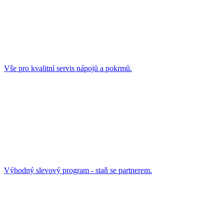
Vše pro kvalitní servis nápojů a pokrmů.
Výhodný slevový program - staň se partnerem.