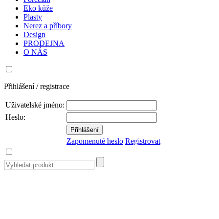
Eko kůže
Plasty
Nerez a příbory
Design
PRODEJNA
O NÁS
Přihlášení / registrace
Uživatelské jméno:
Heslo:
Zapomenuté heslo
Registrovat