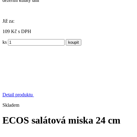
dezertní kulatý talíř
Již za:
109 Kč s DPH
ks
Detail produktu
Skladem
ECOS salátová miska 24 cm