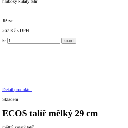
hluboký kulatý talíř
Již za:
267 Kč s DPH
ks
Detail produktu
Skladem
ECOS talíř mělký 29 cm
mělký kulatý talíř