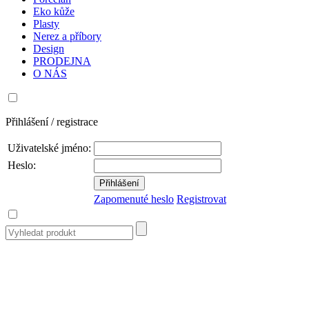
Eko kůže
Plasty
Nerez a příbory
Design
PRODEJNA
O NÁS
Přihlášení / registrace
Uživatelské jméno:
Heslo:
Zapomenuté heslo
Registrovat