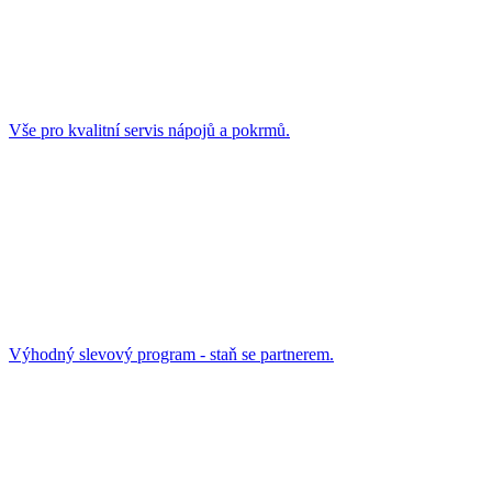
Vše pro kvalitní servis nápojů a pokrmů.
Výhodný slevový program - staň se partnerem.