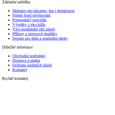
Základní nabídka
Sklenice pro kávarnu, bar i domácnost
Finger food servírování
Portugalský porcelán
Výrobky z eko kůže
Více-použitelné eko plasty
Příbory a nerezové doplňky
Design pro dům a originální dárky
Důležité informace
Obchodní podmínky
Doprava a platba
Ochrana osobních údajů
Kontakty
Rychlé kontakty