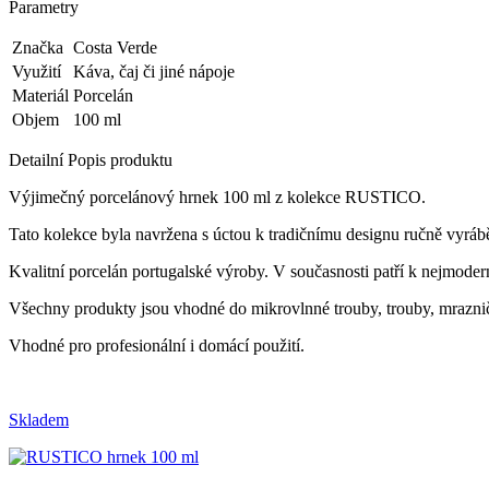
Parametry
Značka
Costa Verde
Využití
Káva, čaj či jiné nápoje
Materiál
Porcelán
Objem
100 ml
Detailní Popis produktu
Výjimečný porcelánový hrnek 100 ml z kolekce RUSTICO.
Tato kolekce byla navržena s úctou k tradičnímu designu ručně vyráb
Kvalitní porcelán portugalské výroby.
V současnosti patří k nejmoder
Všechny produkty jsou vhodné do mikrovlnné trouby, trouby, mrazničk
Vhodné pro profesionální i domácí použití.
Skladem