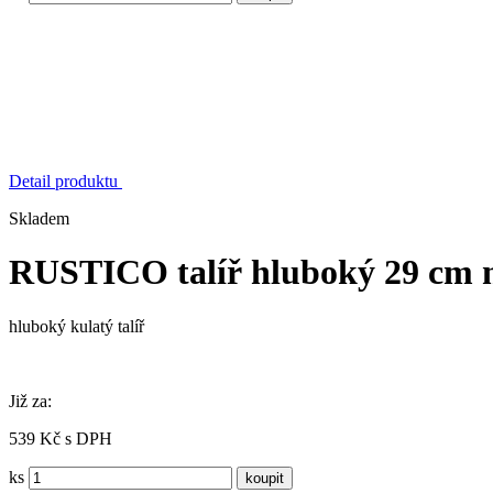
Detail produktu
Skladem
RUSTICO talíř hluboký 29 cm
hluboký kulatý talíř
Již za:
539 Kč s DPH
ks