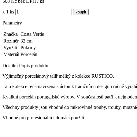
508 Kč bez DPH / ks
x 1 ks
Parametry
Značka
Costa Verde
Rozměr
32 cm
Využití
Pokrmy
Materiál
Porcelán
Detailní Popis produktu
Výjimečný porcelánový talíř mělký z kolekce RUSTICO.
Tato kolekce byla navržena s úctou k tradičnímu designu ručně vyráb
Kvalitní porcelán portugalské výroby.
V současnosti patří k nejmoder
Všechny produkty jsou vhodné do mikrovlnné trouby, trouby, mrazničk
Vhodné pro profesionální i domácí použití.