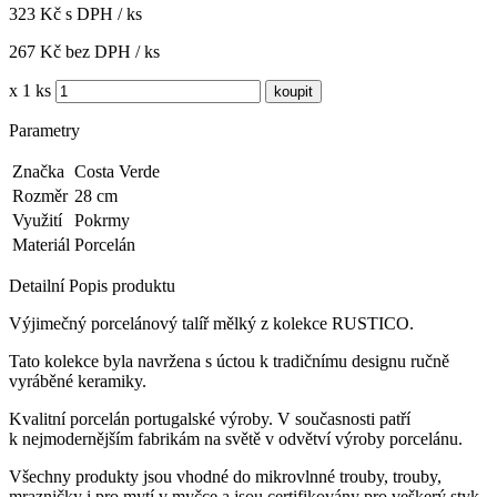
323 Kč s DPH / ks
267 Kč bez DPH / ks
x 1 ks
Parametry
Značka
Costa Verde
Rozměr
28 cm
Využití
Pokrmy
Materiál
Porcelán
Detailní Popis produktu
Výjimečný porcelánový talíř mělký z kolekce RUSTICO.
Tato kolekce byla navržena s úctou k tradičnímu designu ručně
vyráběné keramiky.
Kvalitní porcelán portugalské výroby.
V současnosti patří
k nejmodernějším fabrikám na světě v odvětví výroby porcelánu.
Všechny produkty jsou vhodné do mikrovlnné trouby, trouby,
mrazničky i pro mytí v myčce a jsou certifikovány pro veškerý styk