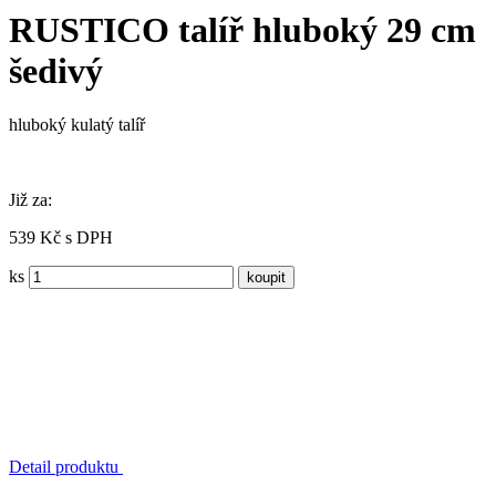
RUSTICO talíř hluboký 29 cm
šedivý
hluboký kulatý talíř
Již za:
539 Kč s DPH
ks
Detail produktu