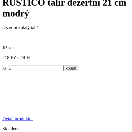
RUSTICO talíř dezertní 21 cm
modrý
dezertní kulatý talíř
Již za:
218 Kč s DPH
ks
Detail produktu
Skladem