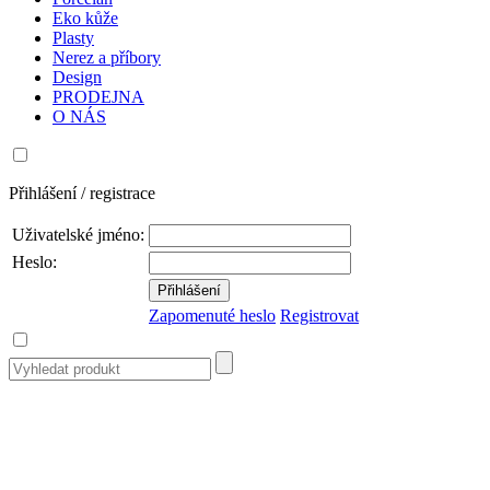
Eko kůže
Plasty
Nerez a příbory
Design
PRODEJNA
O NÁS
Přihlášení / registrace
Uživatelské jméno:
Heslo:
Zapomenuté heslo
Registrovat