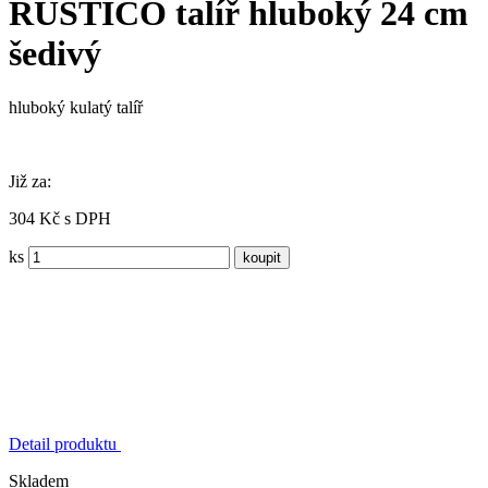
RUSTICO talíř hluboký 24 cm
šedivý
hluboký kulatý talíř
Již za:
304 Kč s DPH
ks
Detail produktu
Skladem