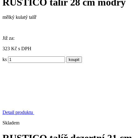
RUSTICO talíř 28 cm modrý
mělký kulatý talíř
Již za:
323 Kč s DPH
ks
Detail produktu
Skladem
RUSTICO talíř dezertní 21 cm