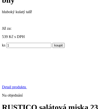
hluboký kulatý talíř
Již za:
539 Kč s DPH
ks
Detail produktu
Na objednání
RUSTICO salátová miska 23