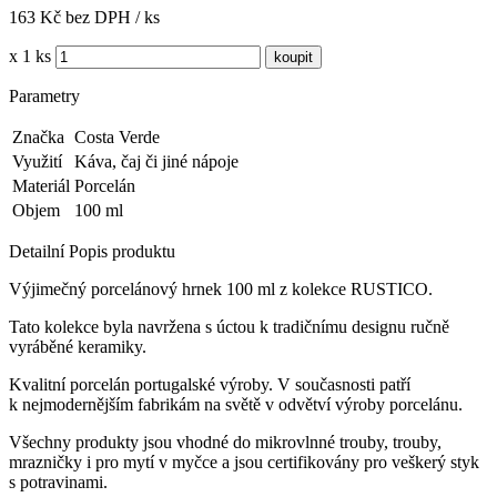
163 Kč bez DPH / ks
x 1 ks
Parametry
Značka
Costa Verde
Využití
Káva, čaj či jiné nápoje
Materiál
Porcelán
Objem
100 ml
Detailní Popis produktu
Výjimečný porcelánový hrnek 100 ml z kolekce RUSTICO.
Tato kolekce byla navržena s úctou k tradičnímu designu ručně
vyráběné keramiky.
Kvalitní porcelán portugalské výroby.
V současnosti patří
k nejmodernějším fabrikám na světě v odvětví výroby porcelánu.
Všechny produkty jsou vhodné do mikrovlnné trouby, trouby,
mrazničky i pro mytí v myčce a jsou certifikovány pro veškerý styk
s potravinami.