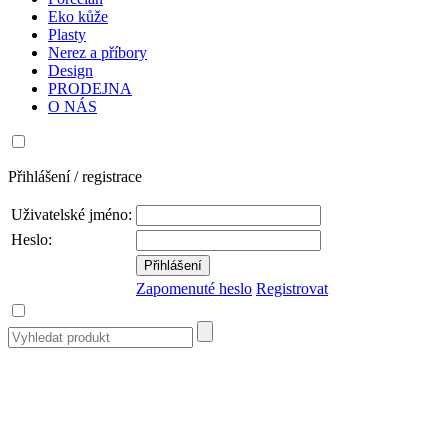
Eko kůže
Plasty
Nerez a příbory
Design
PRODEJNA
O NÁS
Přihlášení / registrace
Uživatelské jméno:
Heslo:
Zapomenuté heslo
Registrovat