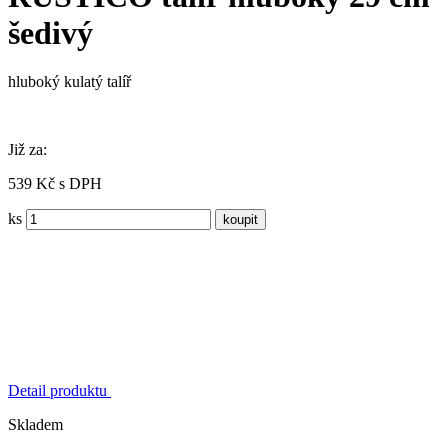
šedivý
hluboký kulatý talíř
Již za:
539 Kč s DPH
ks
Detail produktu
Skladem