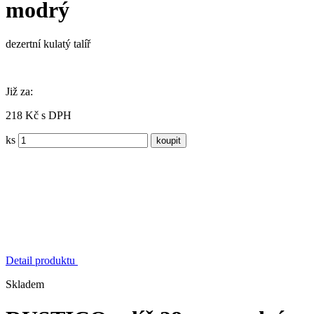
modrý
dezertní kulatý talíř
Již za:
218 Kč s DPH
ks
Detail produktu
Skladem