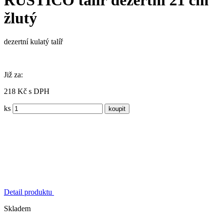
žlutý
dezertní kulatý talíř
Již za:
218 Kč s DPH
ks
Detail produktu
Skladem