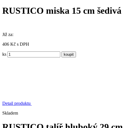
RUSTICO miska 15 cm šedivá
Již za:
406 Kč s DPH
ks
Detail produktu
Skladem
RUSTICO talíř hluboký 29 cm