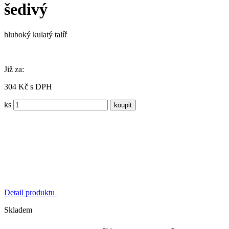
šedivý
hluboký kulatý talíř
Již za:
304 Kč s DPH
ks
Detail produktu
Skladem