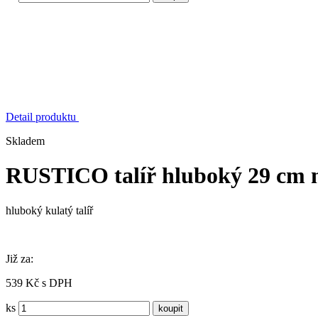
Detail produktu
Skladem
RUSTICO talíř hluboký 29 cm
hluboký kulatý talíř
Již za:
539 Kč s DPH
ks