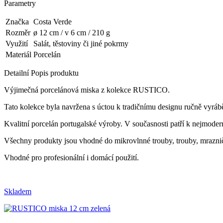
Parametry
Značka
Costa Verde
Rozměr
ø 12 cm / v 6 cm / 210 g
Využití
Salát, těstoviny či jiné pokrmy
Materiál
Porcelán
Detailní Popis produktu
Výjimečná porcelánová miska z kolekce RUSTICO.
Tato kolekce byla navržena s úctou k tradičnímu designu ručně vyráb
Kvalitní porcelán portugalské výroby.
V současnosti patří k nejmoder
Všechny produkty jsou vhodné do mikrovlnné trouby, trouby, mrazničk
Vhodné pro profesionální i domácí použití.
Skladem